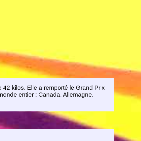
e 42 kilos. Elle a remporté le Grand Prix
 monde entier : Canada, Allemagne,