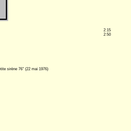
2:15
2:50
etite sirène 76" (22 mai 1976)