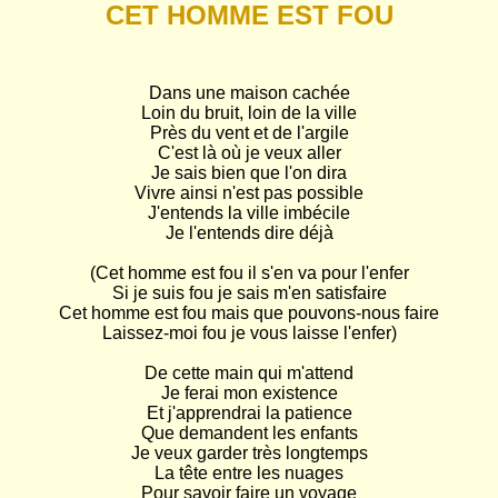
CET HOMME EST FOU
Dans une maison cachée

Loin du bruit, loin de la ville

Près du vent et de l'argile

C'est là où je veux aller

Je sais bien que l'on dira

Vivre ainsi n'est pas possible

J'entends la ville imbécile

Je l'entends dire déjà

(Cet homme est fou il s'en va pour l'enfer

Si je suis fou je sais m'en satisfaire

Cet homme est fou mais que pouvons-nous faire

Laissez-moi fou je vous laisse l'enfer)

De cette main qui m'attend

Je ferai mon existence

Et j'apprendrai la patience

Que demandent les enfants

Je veux garder très longtemps

La tête entre les nuages

Pour savoir faire un voyage
