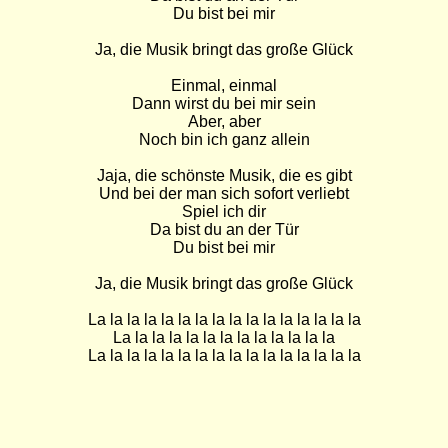
Du bist bei mir

Ja, die Musik bringt das große Glück

Einmal, einmal

Dann wirst du bei mir sein

Aber, aber

Noch bin ich ganz allein

Jaja, die schönste Musik, die es gibt

Und bei der man sich sofort verliebt

Spiel ich dir

Da bist du an der Tür

Du bist bei mir

Ja, die Musik bringt das große Glück

La la la la la la la la la la la la la la la la

La la la la la la la la la la la la la

La la la la la la la la la la la la la la la la