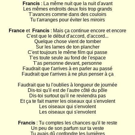
Francis
 : La même nuit que la nuit d'avant

Les mêmes endroits deux fois trop grands

T'avances comme dans des couloirs

Tu t'arranges pour éviter les miroirs

France
 et  
Francis
 : Mais ça continue encore et encore

C'est que le début d'accord, d'accord...

Quelque chose vient de tomber

Sur les lames de ton plancher

C'est toujours le même film qui passe

T'es toute seule au fond de l'espace

T'as personne devant, personne

Faudrait que t'arrives à en parler au passé

Faudrait que t'arrives à ne plus penser à ça

Faudrait que tu l'oublies à longueur de journée

Dis-toi qu'il est de l'autre côté du pôle

Dis-toi surtout qu'il ne reviendra pas

Et ça te fait marrer les oiseaux qui s'envolent

Les oiseaux qui s'envolent

Les oiseaux qui s'envolent

Francis
 : Tu comptes les chances qu'il te reste

Un peu de son parfum sur ta veste

Tu avais dû confondre les lumières
