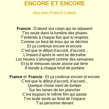
ENCORE ET ENCORE
-duo avec Francis Cabrel-
Francis
 : D'abord vos corps qui se séparent

T'es seule dans la lumière des phares

T'entends à chaque fois que tu respires

Comme un bout de tissu qui se déchire

Et ça continue encore et encore

C'est que le début d'accord, d'accord...

L'instant d'après le vent se déchaîne

Les heures s'allongent comme des semaines

Et tu te retrouves seule assise par terre

À bondir à chaque bruit de portière

France
 et  
Francis
 : Et ça continue encore et encore

C'est que le début d'accord, d'accord...

Quelque chose vient de tomber

Sur les lames de ton plancher

C'est toujours le même film qui passe

T'es toute seule au fond de l'espace

T'as personne devant
