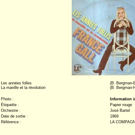
Les années folles
(B. Bergman-B
La manille et la révolution
(B. Bergman-H
Photo :
Information 
Étiquette :
Papier rouge
Orchestre :
José Bartel
Date de sortie :
1969
Référence :
LA COMPAGN