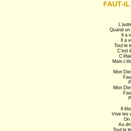
FAUT-IL
L'autre
Quand un 
Il a 
Il a 
Tout le t
C'est à
C'étai
Mais c'ét
Mon Dieu 
Faut
P
Mon Dieu 
Faut
P
Il ét
Vive les v
On 
Au dri
Tout le 