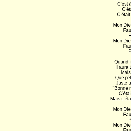
C'est à
C'éta
C'était 
Mon Dieu 
Faut
P
Mon Dieu 
Faut
P
Quand i
Il aura
Mais 
Que j'é
Juste u
"Bonne n
C'était
Mais c'éta
Mon Dieu 
Faut
P
Mon Dieu 
Faut