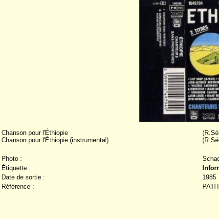
Chanson pour l'Éthiopie
(R.Sé
Chanson pour l'Éthiopie (instrumental)
(R.Sé
Photo :
Scha
Étiquette :
Infor
Date de sortie :
1985
Référence :
PATH