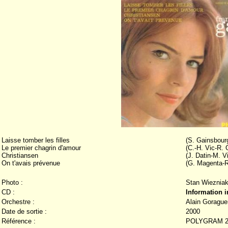
Laisse tomber les filles
(S. Gainsbour
Le premier chagrin d'amour
(C.-H. Vic-R. G
Christiansen
(J. Datin-M. Vi
On t'avais prévenue
(G. Magenta-R
Photo :
Stan Wieznia
CD :
Information 
Orchestre :
Alain Gorague
Date de sortie :
2000
Référence :
POLYGRAM 20