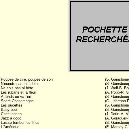
Poupée de cire, poupée de son
(S. Gainsbour
N'écoute pas les idoles
(S. Gainsbour
Ne sois pas si bête
(J. Wolf-B. B
Les rubans et la fleur
(A. Popp-R. Ga
Attends ou va t'en
(S. Gainsbour
Sacré Charlemagne
(G. Liferman-R
Les sucettes
(S. Gainsbour
Baby pop
(S. Gainsbour
Christiansen
(J. Datin-M. Vi
Jazz à gogo
(A. Goraguer-R
Laisse tomber les filles
(S. Gainsbour
L'Amérique
(E. Marnay-G.