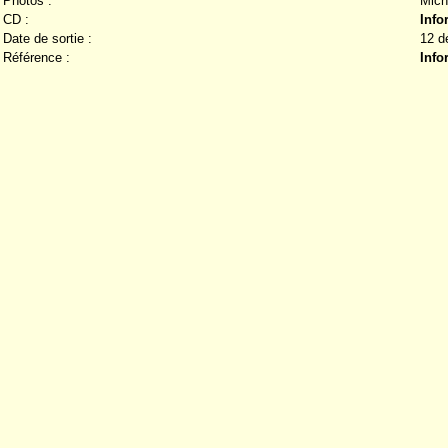
Photos :
Mich
CD :
Info
Date de sortie :
12 d
Référence :
Info