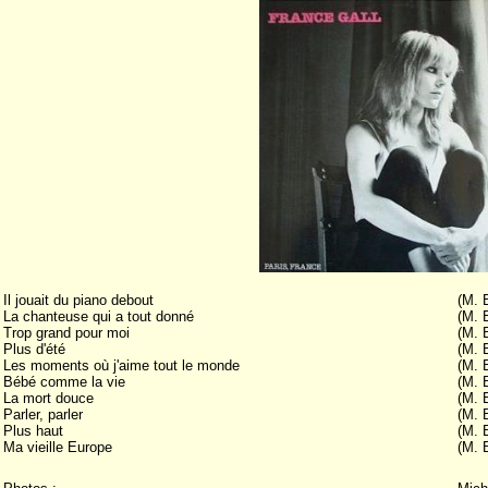
Il jouait du piano debout
(M. 
La chanteuse qui a tout donné
(M. 
Trop grand pour moi
(M. 
Plus d'été
(M. 
Les moments où j'aime tout le monde
(M. 
Bébé comme la vie
(M. 
La mort douce
(M. 
Parler, parler
(M. 
Plus haut
(M. 
Ma vieille Europe
(M. 