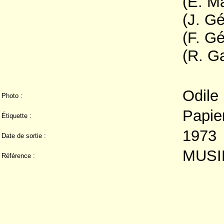
(E. Ma
(J. Gé
(F. G
(R. Ga
Odile
Photo :
Papie
Étiquette :
1973
Date de sortie :
MUSI
Référence :