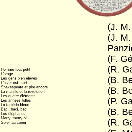
(J. M.
(J. M
Panzi
(F. Gé
(R. Ga
Homme tout petit
L'orage
(B. B
Les gens bien élevés
L'hiver est mort
Shakespeare et pire encore
(B. B
La manille et la révolution
Les quatre éléments
(P. Ga
Les années folles
La torpédo bleue
(B. B
Baci, baci, baci
Les éléphants
Merry, merry o!
(R. G
Soleil au coeur