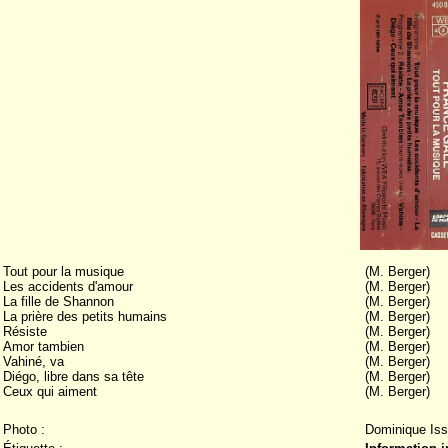
Tout pour la musique
(M. Berger)
Les accidents d'amour
(M. Berger)
La fille de Shannon
(M. Berger)
La prière des petits humains
(M. Berger)
Résiste
(M. Berger)
Amor tambien
(M. Berger)
Vahiné, va
(M. Berger)
Diégo, libre dans sa tête
(M. Berger)
Ceux qui aiment
(M. Berger)
Photo :
Dominique Is