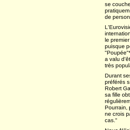
se coucher
pratiquem
de person
L'Eurovis
internati
le premier
puisque pe
"Poupée"*
a valu d'ê
très popul
Durant se
préférés 
Robert Gal
sa fille o
régulièrem
Pourrain, 
ne crois 
cas."