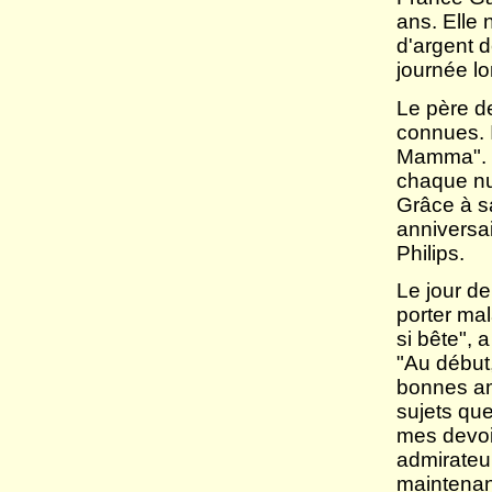
ans. Elle 
d'argent d
journée l
Le père d
connues. 
Mamma". S
chaque nui
Grâce à sa
anniversai
Philips.
Le jour de
porter mal
si bête", 
"Au début
bonnes am
sujets que
mes devoir
admirateur
maintenant