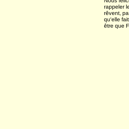
Nous félic
rappeler l
rêvent, p
qu'elle fa
être que F