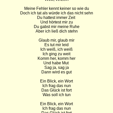
Meine Fehler kennt keiner so wie du

Doch ich tat als würde ich das nicht sehn

Du hattest immer Zeit 

Und hörtest mir zu

Du gabst mir meine Ruhe

Aber ich ließ dich stehn

Glaub mir, glaub mir

Es tut mir leid

Ich weiß, ich weiß

Ich ging zu weit

Komm her, komm her

Und habe Mut 

Sag ja, sag ja

Dann wird es gut

Ein Blick, ein Wort

Ich frag das nun

Das Glück ist fort

Was soll ich tun

Ein Blick, ein Wort

Ich frag das nun

Das Glück ist fort
