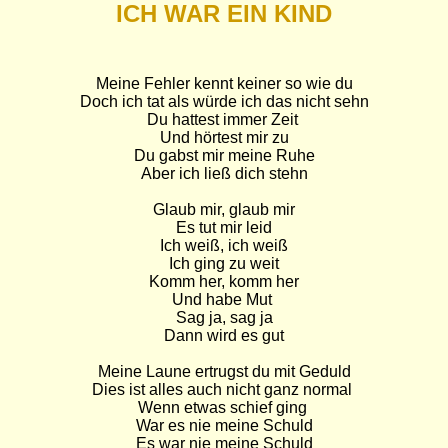
ICH WAR EIN KIND
Meine Fehler kennt keiner so wie du

Doch ich tat als würde ich das nicht sehn

Du hattest immer Zeit 

Und hörtest mir zu

Du gabst mir meine Ruhe

Aber ich ließ dich stehn

Glaub mir, glaub mir

Es tut mir leid

Ich weiß, ich weiß

Ich ging zu weit

Komm her, komm her

Und habe Mut 

Sag ja, sag ja

Dann wird es gut

Meine Laune ertrugst du mit Geduld

Dies ist alles auch nicht ganz normal 

Wenn etwas schief ging 

War es nie meine Schuld

Es war nie meine Schuld
