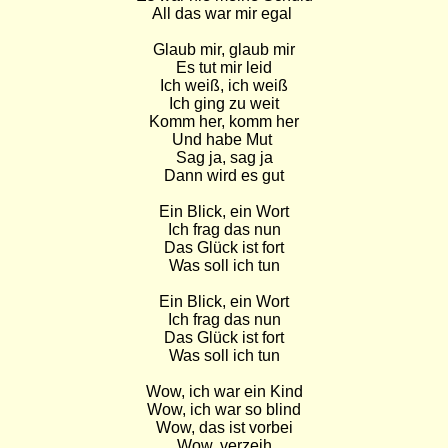
All das war mir egal 

Glaub mir, glaub mir

Es tut mir leid

Ich weiß, ich weiß

Ich ging zu weit

Komm her, komm her

Und habe Mut 

Sag ja, sag ja

Dann wird es gut

Ein Blick, ein Wort

Ich frag das nun

Das Glück ist fort

Was soll ich tun

Ein Blick, ein Wort

Ich frag das nun

Das Glück ist fort

Was soll ich tun

Wow, ich war ein Kind

Wow, ich war so blind

Wow, das ist vorbei

Wow, verzeih
