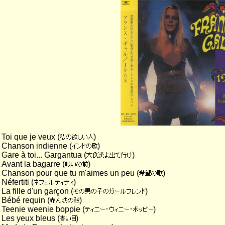
Toi que je veux (
)
Chanson indienne (
)
Gare à toi... Gargantua (
)
Avant la bagarre (
)
Chanson pour que tu m'aimes un peu (
)
Néfertiti (
)
La fille d'un garçon (
)
Bébé requin (
)
Teenie weenie boppie (
)
Les yeux bleus (
)