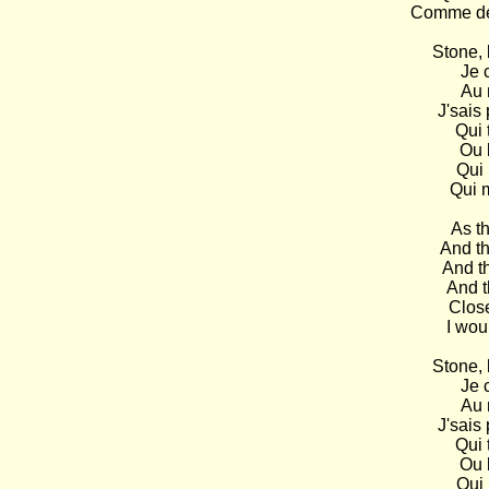
Comme des
Stone, 
Je c
Au m
J'sais 
Qui 
Ou b
Qui 
Qui m
As th
And th
And th
And t
Close
I woul
Stone, 
Je c
Au m
J'sais 
Qui 
Ou b
Qui 