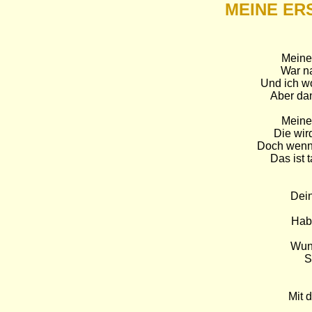
MEINE ER
Meine 
War na
Und ich wo
Aber dan
Meine 
Die wir
Doch wenn d
Das ist 
Dein
Hab
Wund
S
Mit 