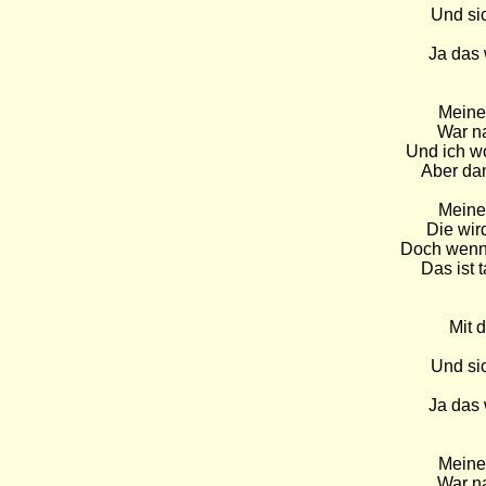
Und sic
Ja das
Meine 
War na
Und ich wo
Aber dan
Meine 
Die wir
Doch wenn d
Das ist 
Mit 
Und sic
Ja das
Meine 
War na