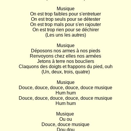
Musique

On est trop faibles pour s'entretuer

On est trop seuls pour se détester

On est trop mals pour s'en rajouter

On est trop rien pour se déchirer

(Les uns les autres)

Musique

Déposons nos armes à nos pieds

Renvoyons chez elles nos armées

Jetons à terre nos boucliers

Claquons des doigts et frappons du pied, ouh

(Un, deux, trois, quatre)

Musique

Douce, douce, douce, douce, douce musique

Hum hum

Douce, douce, douce, douce, douce musique

Hum hum

Musique 

Ou ou

Douce, douce musique

Dou dou
