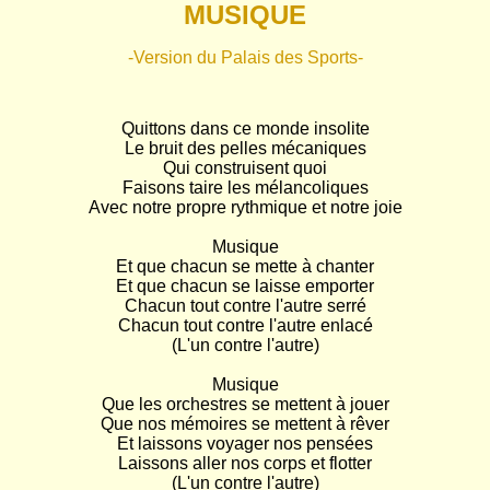
MUSIQUE
-Version du Palais des Sports-
Quittons dans ce monde insolite

Le bruit des pelles mécaniques

Qui construisent quoi

Faisons taire les mélancoliques

Avec notre propre rythmique et notre joie

Musique

Et que chacun se mette à chanter

Et que chacun se laisse emporter

Chacun tout contre l'autre serré

Chacun tout contre l'autre enlacé

(L'un contre l'autre)

Musique

Que les orchestres se mettent à jouer

Que nos mémoires se mettent à rêver

Et laissons voyager nos pensées

Laissons aller nos corps et flotter

(L'un contre l'autre)
