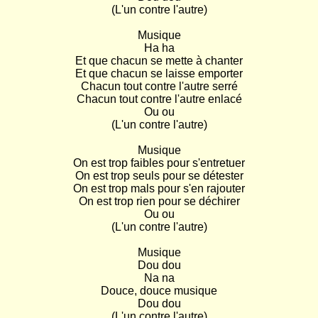
(L'un contre l'autre)

Musique

Ha ha

Et que chacun se mette à chanter

Et que chacun se laisse emporter

Chacun tout contre l'autre serré

Chacun tout contre l'autre enlacé

Ou ou

(L'un contre l'autre)

Musique

On est trop faibles pour s'entretuer

On est trop seuls pour se détester

On est trop mals pour s'en rajouter

On est trop rien pour se déchirer

Ou ou

(L'un contre l'autre)

Musique

Dou dou

Na na

Douce, douce musique

Dou dou

(L'un contre l'autre)
