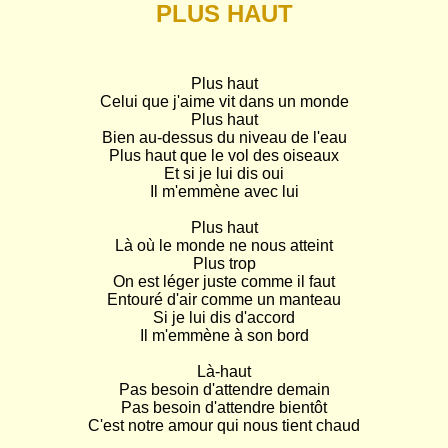
PLUS HAUT
Plus haut

Celui que j'aime vit dans un monde

Plus haut

Bien au-dessus du niveau de l'eau

Plus haut que le vol des oiseaux

Et si je lui dis oui

Il m'emmène avec lui

Plus haut

Là où le monde ne nous atteint

Plus trop

On est léger juste comme il faut

Entouré d'air comme un manteau

Si je lui dis d'accord

Il m'emmène à son bord

Là-haut

Pas besoin d'attendre demain

Pas besoin d'attendre bientôt

C'est notre amour qui nous tient chaud
