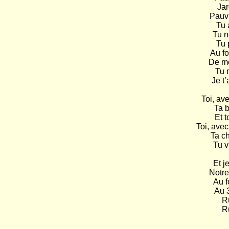
Jar
Pauvr
Tu 
Tu ne
Tu 
Au fo
De me
Tu m
Je t’
Toi, ave
Ta b
Et t
Toi, avec
Ta ch
Tu v
Et j
Notre
Au f
Au 3
Ru
Ru