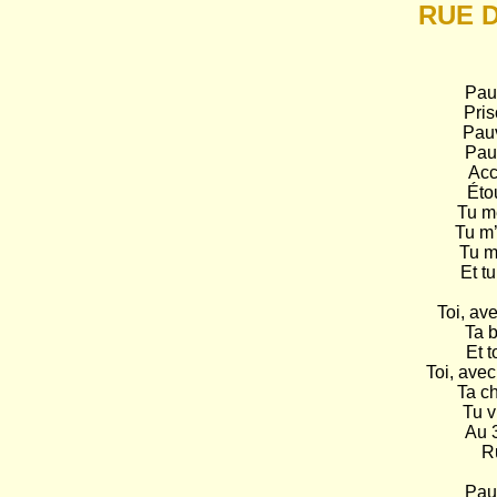
RUE D
Pauv
Pris
Pauv
Pauv
Acca
Étou
Tu me
Tu m’
Tu m
Et t
Toi, ave
Ta b
Et t
Toi, avec
Ta ch
Tu v
Au 3
Ru
Pauv