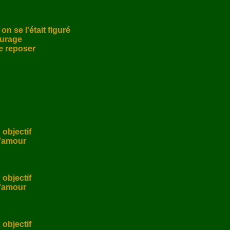
 se l'était figuré

urage

se reposer



objectif

'amour

objectif

'amour

objectif
