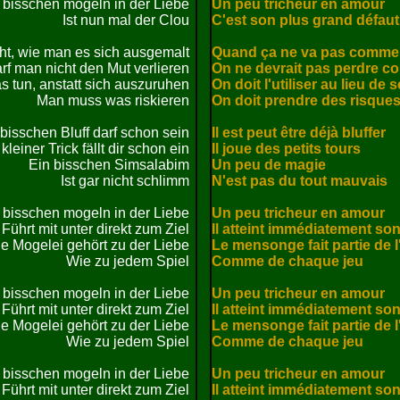
 bisschen mogeln in der Liebe

Un peu tricheur en amour

Ist nun mal der Clou

C'est son plus grand défaut

ht, wie man es sich ausgemalt

Quand ça ne va pas comme on
rf man nicht den Mut verlieren

On ne devrait pas perdre co
tun, anstatt sich auszuruhen

On doit l'utiliser au lieu de 
Man muss was riskieren

On doit prendre des risques
bisschen Bluff darf schon sein

Il est peut être déjà bluffer

kleiner Trick fällt dir schon ein

Il joue des petits tours

Ein bisschen Simsalabim

Un peu de magie

Ist gar nicht schlimm

N'est pas du tout mauvais

 bisschen mogeln in der Liebe

Un peu tricheur en amour

Führt mit unter direkt zum Ziel

Il atteint immédiatement son 
e Mogelei gehört zu der Liebe

Le mensonge fait partie de l
Wie zu jedem Spiel

Comme de chaque jeu 

 bisschen mogeln in der Liebe

Un peu tricheur en amour

Führt mit unter direkt zum Ziel

Il atteint immédiatement son 
e Mogelei gehört zu der Liebe

Le mensonge fait partie de l
Wie zu jedem Spiel

Comme de chaque jeu 

 bisschen mogeln in der Liebe

Un peu tricheur en amour

Führt mit unter direkt zum Ziel

Il atteint immédiatement son 