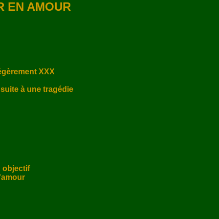
R EN AMOUR
légèrement XXX

suite à une tragédie

objectif

'amour
