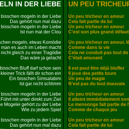
ELN IN DER LIEBE
UN PEU TRICHEU
 bisschen mogeln in der Liebe

Un peu tricheur en amour

Das gehört nun mal dazu

Cela fait partie de lui

 bisschen mogeln in der Liebe

Un peu tricheur en amour

Ist nun mal der Clou

C'est son plus grand défaut

schen mogeln, etwas Komödie

Un peu tricheur en amour, 
 man es auch im Leben macht

Comme dans la vie

 nicht gleich zu einer Tragödie

Cela ne conduit pas tout de 
Das wäre ja gelacht

C'était amusant

bisschen Bluff darf schon sein

Il est peut être déjà bluffer

kleiner Trick fällt dir schon ein

Il joue des petits tours

Ein bisschen Simsalabim

Un peu de magie

Ist gar nicht schlimm

N'est pas du tout mauvais

 bisschen mogeln in der Liebe

Un peu tricheur en amour

Führt mit unter direkt zum Ziel

Il atteint immédiatement son 
e Mogelei gehört zu der Liebe

Le mensonge fait partie de l
Wie zu jedem Spiel

Comme de chaque jeu

 bisschen mogeln in der Liebe

Un peu tricheur en amour

Das gehört nun mal dazu

Cela fait partie de lui
