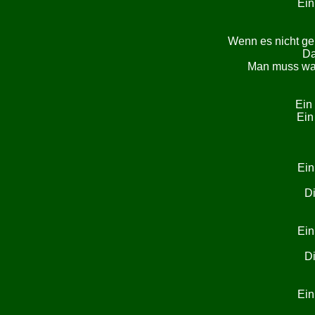
Ein
Wenn es nicht ge
Da
Man muss was 
Ein 
Ein 
Ein
Di
Ein
Di
Ein