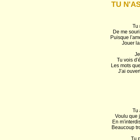
TU N'A
Tu 
De me sourir
Puisque l'amo
Jouer la
Je
Tu vois d'
Les mots que 
J'ai ouver
Tu 
Voulu que j
En m'interdi
Beaucoup tro
Tu p