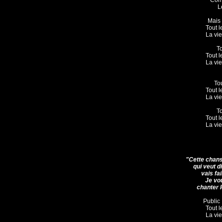
Com
L
Mais 
Tout l
La vie
To
Tout l
La vie
To
Tout l
La vie
To
Tout l
La vie
"Cette chans
qui veut di
vais fa
Je vo
chanter l
Public 
Tout l
La vie