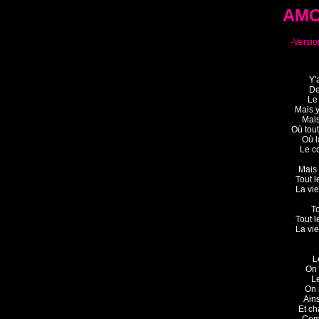
AMO
-Versio
Y'
De
Le
Mais y
Mais
Où tout
Où l
Le c
Mais 
Tout l
La vie
To
Tout l
La vie
L
On 
Le
On 
Ains
Et ch