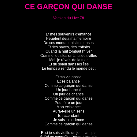
CE GARÇON QUI DANSE
-Version du Live 78-
Et mes souvenirs d'enfance

Peuplent déjà ma mémoire

De ces monuments immenses

Et des pavés, des trottoirs

Quand la nuit tombait l'hiver

Comme tous les enfants des villes

Moi, je rêvais de la mer

Et du soleil dans les îles

Le temps a rendu le monde petit

Et ma vie passe

Et se balance

Comme ce garçon qui danse

Un jour bancal

Un jour de chance

Comme ce garçon qui danse

Peut-être un jour

Mon existence

Aura-t-elle un sens

En attendant

Je suis la cadence

Comme ce garçon qui danse

Et si je suis vieille un jour, tant pis
