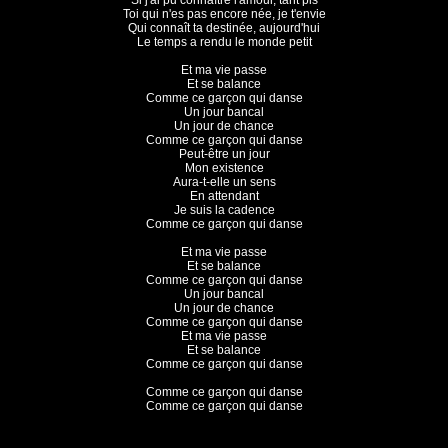
Si j'ai pu connaître l'amour, tant pis

Toi qui n'es pas encore née, je t'envie

Qui connaît ta destinée, aujourd'hui

Le temps a rendu le monde petit

Et ma vie passe

Et se balance

Comme ce garçon qui danse

Un jour bancal

Un jour de chance

Comme ce garçon qui danse

Peut-être un jour

Mon existence

Aura-t-elle un sens

En attendant

Je suis la cadence

Comme ce garçon qui danse

Et ma vie passe

Et se balance

Comme ce garçon qui danse

Un jour bancal

Un jour de chance

Comme ce garçon qui danse

Et ma vie passe

Et se balance

Comme ce garçon qui danse

Comme ce garçon qui danse

Comme ce garçon qui danse