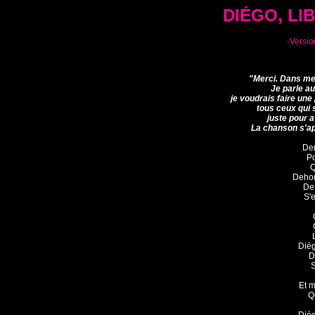
DIÉGO, LI
-Versio
"Merci. Dans mes
Je parle aus
je voudrais faire un
tous ceux qui s
juste pour av
La chanson s'app
Der
Po
Q
Dehors
Des
S'e
Diég
D
S
Et m
Qu