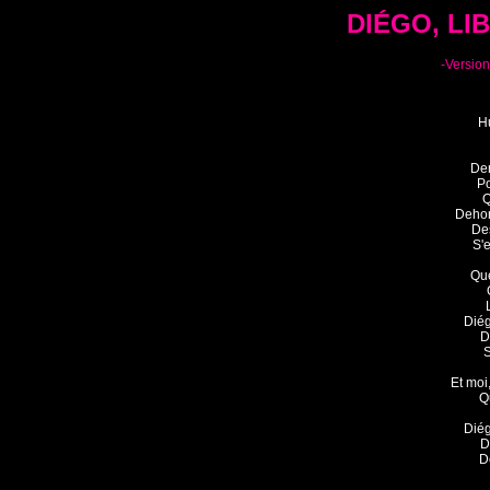
DIÉGO, LI
-Version
Hu
Der
Po
Q
Dehors
Des
S'e
Que
Diég
D
S
Et moi
Qu
Diég
D
D