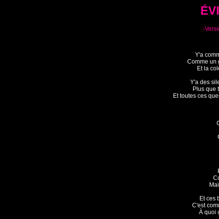
ÉV
-Vers
Y'a comm
Comme un go
Et la col
Y'a des si
Plus que 
Et toutes ces que
Co
Mai
Et ces b
C'est com
À quoi ç