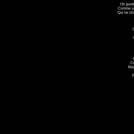
On garde
Comme un
Qui ne cha
Co
Mai
P