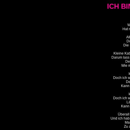
ICH B
W
Hat 
Al
Do
Die 
Kleine Kat
Darum lass a
De
Wie m
I
Doch ich w
De
Kann i
I
Doch ich w
Lä
Kann i
Überall
Und ich hab 
Man
Zu a