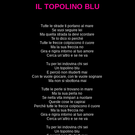
IL TOPOLINO BLU
Tutte le strade ti portano al mare 

Se vuoi seguire lei 

Ma quella strada la devi scordare 

Te lo dico io perchè 

Tutte le frecce colpiscono il cuore 

Ma la sua freccia no 

Gira e rigira intorno al tuo amore 

Cerca un’altro e se ne va 

Tu per lei indovina chi sei 

Un topolino blu 

E perciò non illuderti mai 

Con te vuole giocare, con te vuole sognare 

Ma non si sbottona mai

Tutte le perle si trovano in mare 

Ma la sua perla no 

Se nella vita inmpari a nuotare 

Queste cose le capirai 

Perchè tutte le frecce colpiscono il cuore 

Ma la sua freccia no 

Gira e rigira intorno al tuo amore 

Cerca un’altro e se ne va 

Tu per lei indovina chi sei 

Un topolino blu 
