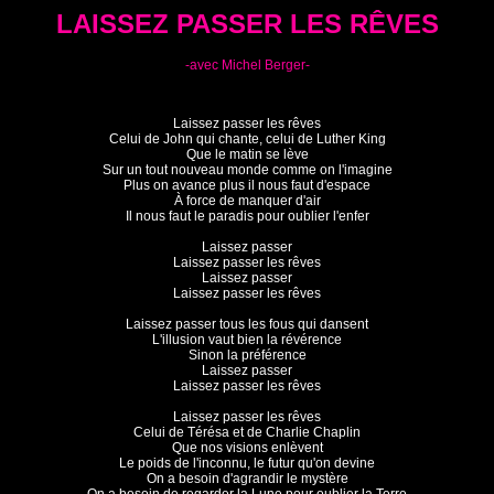
LAISSEZ PASSER LES RÊVES
-avec Michel Berger-
Laissez passer les rêves

Celui de John qui chante, celui de Luther King

Que le matin se lève

Sur un tout nouveau monde comme on l'imagine

Plus on avance plus il nous faut d'espace

À force de manquer d'air

Il nous faut le paradis pour oublier l'enfer

Laissez passer

Laissez passer les rêves

Laissez passer

Laissez passer les rêves

Laissez passer tous les fous qui dansent

L'illusion vaut bien la révérence

Sinon la préférence

Laissez passer

Laissez passer les rêves

Laissez passer les rêves

Celui de Térésa et de Charlie Chaplin

Que nos visions enlèvent

Le poids de l'inconnu, le futur qu'on devine

On a besoin d'agrandir le mystère
