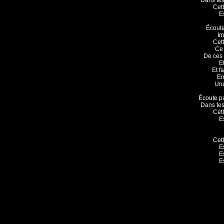
Dans tes
Cett
E
Écoute
Im
Cett
Ce 
De ces
Et
Et f
En
Une
Écoute pa
Dans tes
Cett
E
Cett
E
E
E