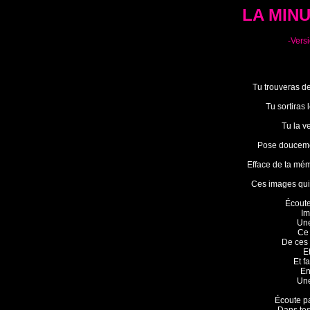
LA MINU
-Vers
Tu trouveras de
Tu sortiras 
Tu la ve
Pose doucemen
Efface de ta mém
Ces images qui 
Écoute
Im
Une
Ce 
De ces
Et
Et f
En
Une
Écoute pa