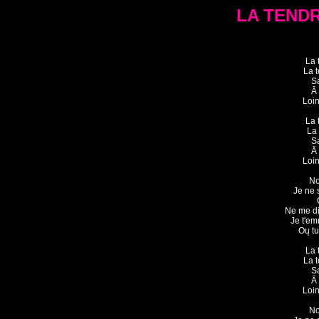
LA TEND
La 
La 
Sa
Ā 
Loin
La 
La 
Sa
Ā 
Loin
No
Je ne s
Ne me dit
Je t'em
Oų tu
La 
La 
Sa
Ā 
Loin
No