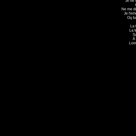
Je ne s
Ne me dit
Je t'em
Oų tu
La 
La 
Sa
Ā 
Loin