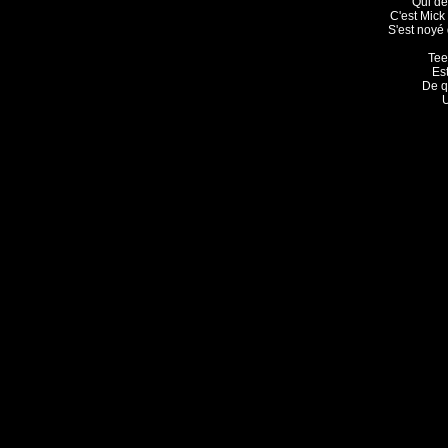
Qui dér
C'est Mick
S'est noyé
Tee
Est
De qu
U