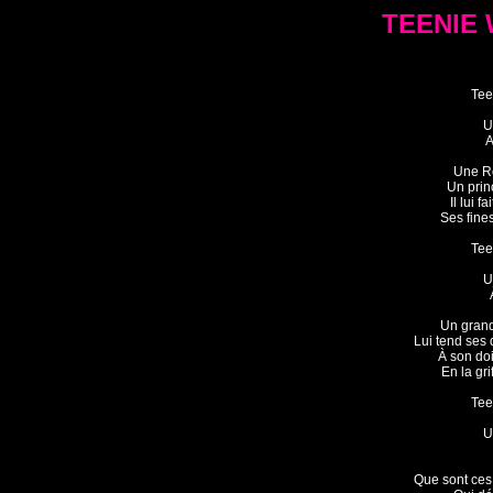
TEENIE 
Tee
U
A
Une Rol
Un princ
Il lui f
Ses fines
Tee
U
Un grand
Lui tend ses
À son do
En la gri
Tee
U
Que sont ces 