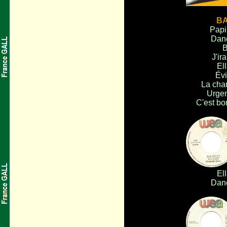
B
Papi
Dan
B
J'ira
Ell
Év
La cha
Urgen
C'est bo
.
Ell
Dan
.