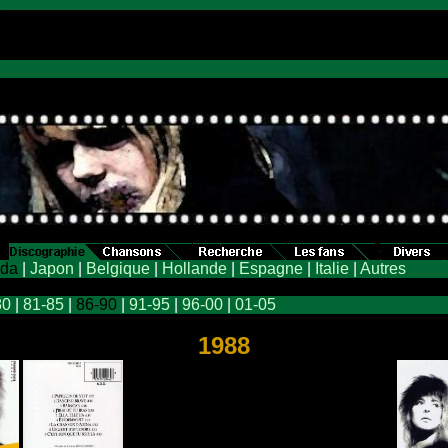
d
da
|
Japon
|
Belgique
|
Hollande
|
Espagne
|
Italie
|
Autres
80
|
81-85
|
86-90
|
91-95
|
96-00
|
01-05
.
1988