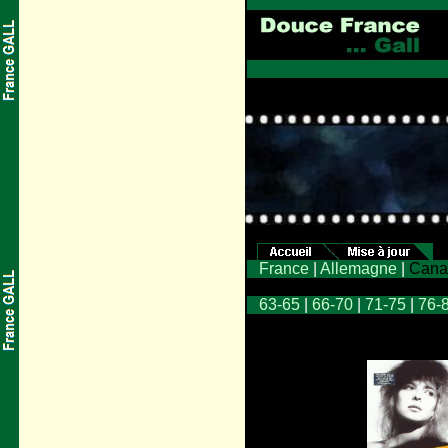
France
|
Allemagne
|
Cana
63-65
|
66-70
|
71-75
|
76-