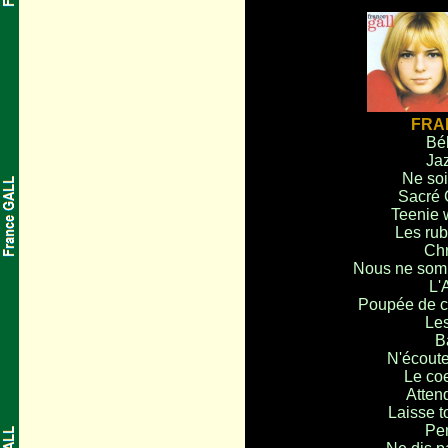
FRA
Bé
Ja
Ne soi
Sacré 
Teenie 
Les rub
Chr
Nous ne som
L'
Poupée de c
Les
B
N'écoute
Le coe
Attend
Laisse t
Pe