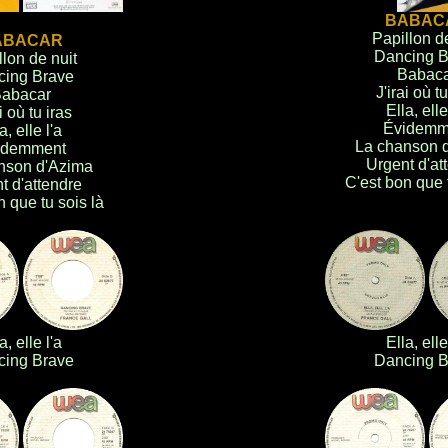
BABAC
Papillon de
ABACAR
Dancing B
llon de nuit
Babac
cing Brave
J'irai où tu
abacar
Ella, elle
i où tu iras
Évidemm
a, elle l'a
La chanson 
idemment
Urgent d'at
nson d'Azima
C'est bon que t
t d'attendre
n que tu sois là
.
a, elle l'a
Ella, elle
cing Brave
Dancing B
.