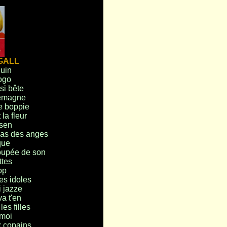
GALL
uin
ogo
si bête
lemagne
e boppie
la fleur
nsen
as des anges
que
oupée de son
ttes
op
es idoles
i jazze
a t'en
es filles
moi
x copains