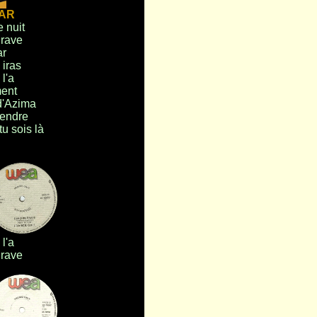
AR
 nuit
rave
ar
 iras
 l'a
ent
d'Azima
tendre
u sois là
 l'a
rave