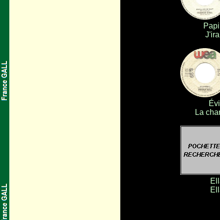
Papi
J'ira
Év
La cha
Ell
Ell
.