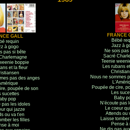
FRANCE 
NCE GALL
Bébé req
bé requin
Jazz à g
zz à gogo
Ne sois pas 
s pas si bête
Sacré Char
Charlemagne
Teenie weeni
weenie boppie
Les rubans et 
ans et la fleur
Christia
istiansen
Nous ne sommes p
mes pas des anges
L'Améri
Amérique
Poupée de cire, p
ire, poupée de son
Les suce
 sucettes
Baby p
aby pop
N'écoute pas l
 pas les idoles
Le coeur qu
ur qui jazze
Attends ou v
s ou va t'en
Laisse tomber l
omber les filles
Pense à 
nse à moi
Ne dis pas au