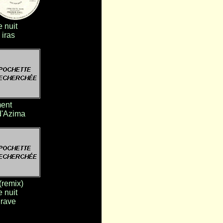
 nuit
 iras
ent
d'Azima
 (remix)
 nuit
rave