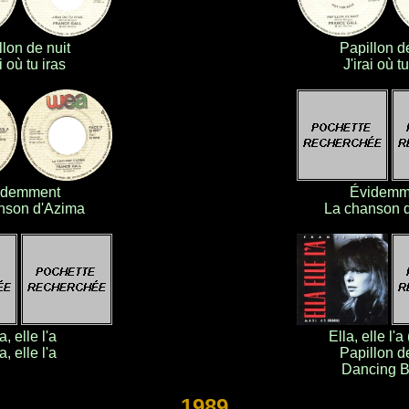
llon de nuit
Papillon de
i où tu iras
J'irai où tu
.
idemment
Évidemm
nson d'Azima
La chanson 
a, elle l'a
Ella, elle l'a
a, elle l'a
Papillon de
Dancing B
1989