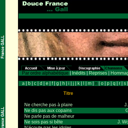
Par ordre alphabétique
|
Inédits
|
Reprises
|
Hommag
a
|
b
|
c
|
d
|
e
|
f
|
g
|
h
|
i
|
j
|
k
|
l
|
m
|
n
|
o
|
p
|
q
|
r
|
s
Titre
Ne cherche pas à plaire
J
Ne dis pas aux copains
G
Ne parle pas de malheur
Ne sois pas si bête
J. Wo
N'écoute pas les idoles