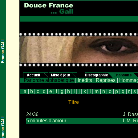
Par ordre alphabétique
|
Inédits
|
Reprises
|
Hommag
a
|
b
|
c
|
d
|
e
|
f
|
g
|
h
|
i
|
j
|
k
|
l
|
m
|
n
|
o
|
p
|
q
|
r
|
s
Titre
24/36
J. Das
5 minutes d'amour
J. M. R