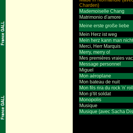
Charden)
Mademoiselle Chang
Matrimonio d'amore
Meine erste große liebe
Mein Herz ist weg
Mein herz kann man nich
Merci, Herr Marquis
Merry, merry o!
Mes premières vraies va
Message personnel
Miguel
Mon aéroplane
Mon bateau de nuit
Mon fils rira du rock 'n' rol
Mon p'tit soldat
Monopolis
Musique
Musique (avec Sacha Dis