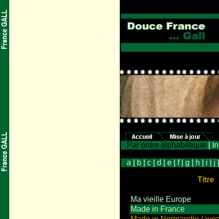
Par ordre alphabétique
|
In
a
|
b
|
c
|
d
|
e
|
f
|
g
|
h
|
i
|
j
Titre
Ma vieille Europe
Made in France
Made in Normandie (avec