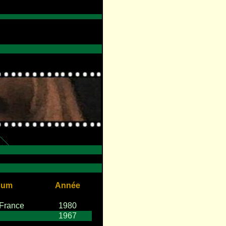
bum
Année
 France
1980
1967