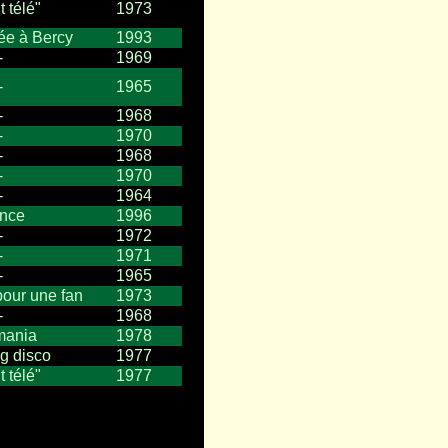
t télé"
1973
e à Bercy
1993
-
1969
-
1965
-
1968
-
1970
-
1968
-
1970
-
1964
nce
1996
-
1972
-
1971
-
1965
our une fan
1973
-
1968
mania
1978
g disco
1977
t télé"
1977