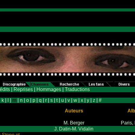
d
édits
|
Reprises
|
Hommages
|
Traductions
|
k
|
l
|
m
|
n
|
o
|
p
|
q
|
r
|
s
|
t
|
u
|
v
|
w
|
x
|
y
|
z
|
#
Auteurs
Al
M. Berger
Paris,
J. Datin-M. Vidalin
 Stone et