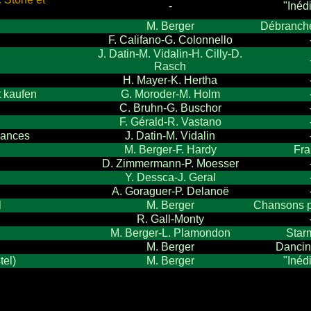
-
"Inédi
M. Berger
Débranché
F. Califano-G. Colonnello
J. Datin-M. Vidalin-H. Cilly-D.
Rasch
H. Mayer-K. Hertha
t kaufen
G. Moroder-M. Holm
C. Bruhn-G. Buschor
F. Gérald-R. Vastano
cances
J. Datin-M. Vidalin
M. Berger-F. Hardy
Fra
D. Zimmermann-P. Moesser
Y. Dessca-J. Geral
A. Goraguer-P. Delanoë
l
M. Berger
Chansons p
R. Gall-Monty
M. Berger-L. Plamondon
Star
M. Berger
Dancin
tel)
M. Berger
"Inédi