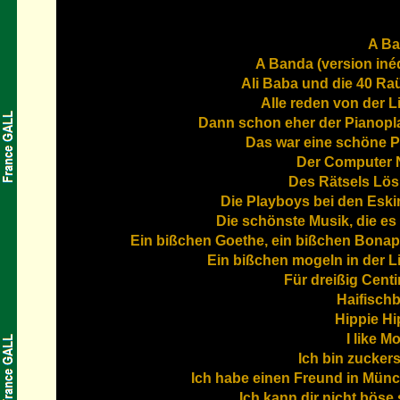
A B
A Banda (version inéd
Ali Baba und die 40 Ra
Alle reden von der L
Dann schon eher der Pianopl
Das war eine schöne P
Der Computer N
Des Rätsels Lö
Die Playboys bei den Esk
Die schönste Musik, die es 
Ein bißchen Goethe, ein bißchen Bonap
Ein bißchen mogeln in der L
Für dreißig Cent
Haifisch
Hippie Hi
I like M
Ich bin zucker
Ich habe einen Freund in Mün
Ich kann dir nicht böse 