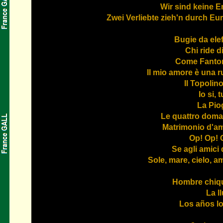
Wir sind keine E
Zwei Verliebte zieh'n durch Eu
Bugie da elef
Chi ride d
Come Fant
Il mio amore è una r
Il Topolin
Io si, 
La Pio
Le quattro dom
Matrimonio d'a
Op! Op! 
Se agli amici 
Sole, mare, cielo, a
Hombre chiqu
La l
Los años l