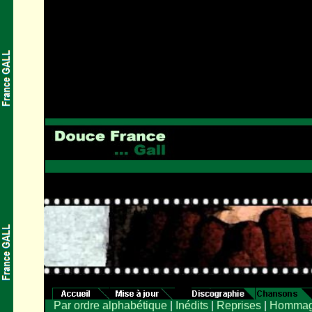
Par ordre alphabétique
|
Inédits
|
Reprises
|
Hommag