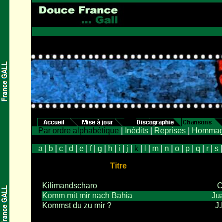
Par ordre alphabétique
|
Inédits
|
Reprises
|
Hommag
a
|
b
|
c
|
d
|
e
|
f
|
g
|
h
|
i
|
j
|
k
|
l
|
m
|
n
|
o
|
p
|
q
|
r
|
s
Titre
Kilimandscharo
C
Komm mit mir nach Bahia
Ju
Kommst du zu mir ?
J